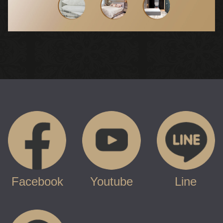
Facebook
Youtube
Line